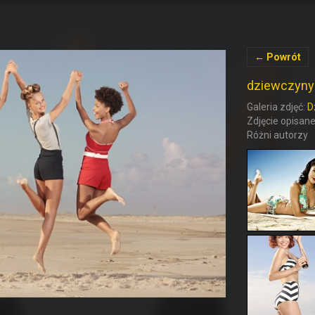
← Powrót
dziewczyny
Galeria zdjęć:
D
Zdjęcie opisane 
Różni autorzy