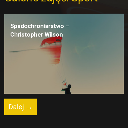
Spadochroniarstwo –
Christopher Wilson
Dalej →