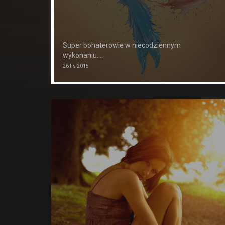
Super bohaterowie w niecodziennym
wykonaniu....
26 lis 2015
ety kobiet
lo