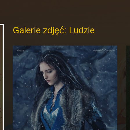
Galerie zdjęć: Ludzie
Kobiety kochają kwiaty –
r
Sunday studio