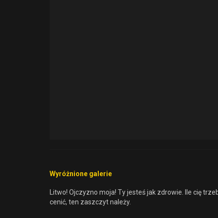
Wyróżnione galerie
Adriana Lima – Victor
Litwo! Ojczyzno moja! Ty jesteś jak zdrowie. Ile cię trze
Secret
cenić, ten zaszczyt należy.