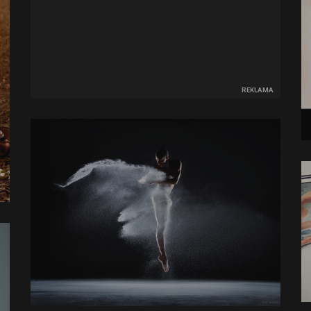
REKLAMA
Niesamowite kobiety - niesamowity
fotograf...
a
28 mar 2013
Ruchome fotografie
Piękno 
24 sty 2