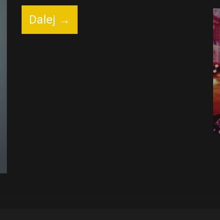
Dalej →
Połączenie malarstwa i
fotografii – Nikolay
Glazunov
Przecież każdy ma w sobie coś z
dziecka...
13 gru 2012