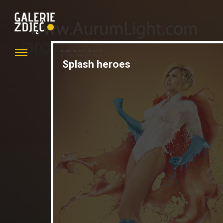
Splash heroes
Hobbit w wydaniu
kobiecym – Alexande
Turchanin