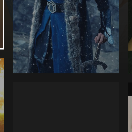
A co b
krasnal
29 sty 2
Fotografie dzieci –
Angela Lumsden