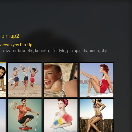
-pin-up2
ziewczyny Pin-Up
frazami: brunetki, kobieta, lifestyle, pin up girls, pinup, styl.