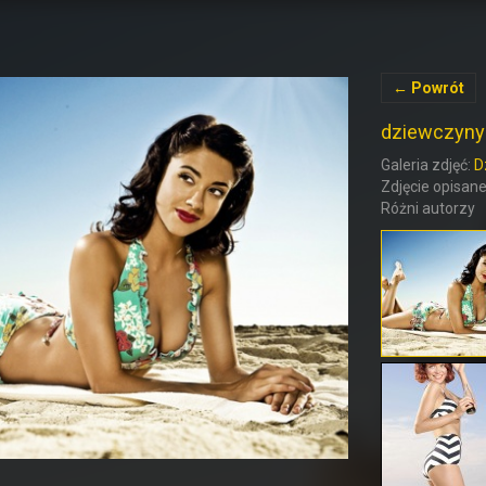
← Powrót
dziewczyny
Galeria zdjęć:
D
Zdjęcie opisane 
Różni autorzy