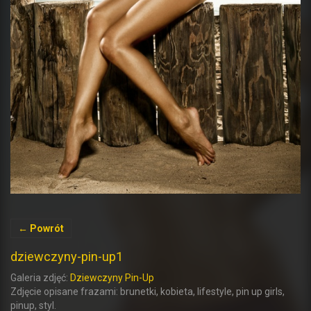
← Powrót
dziewczyny-pin-up1
Galeria zdjęć:
Dziewczyny Pin-Up
Zdjęcie opisane frazami: brunetki, kobieta, lifestyle, pin up girls,
pinup, styl.