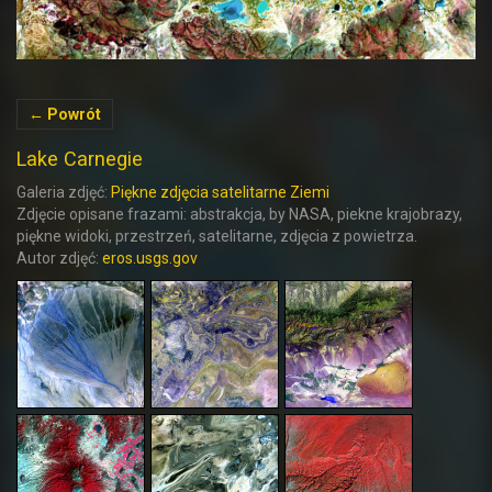
← Powrót
Lake Carnegie
Galeria zdjęć:
Piękne zdjęcia satelitarne Ziemi
Zdjęcie opisane frazami: abstrakcja, by NASA, piekne krajobrazy,
piękne widoki, przestrzeń, satelitarne, zdjęcia z powietrza.
Autor zdjęć:
eros.usgs.gov