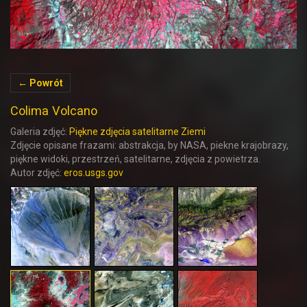
← Powrót
Colima Volcano
Galeria zdjęć:
Piękne zdjęcia satelitarne Ziemi
Zdjęcie opisane frazami: abstrakcja, by NASA, piekne krajobrazy,
piękne widoki, przestrzeń, satelitarne, zdjęcia z powietrza.
Autor zdjęć:
eros.usgs.gov