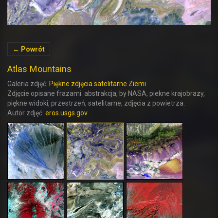
← Powrót
Atlas Mountains
Galeria zdjęć:
Piękne zdjęcia satelitarne Ziemi
Zdjęcie opisane frazami: abstrakcja, by NASA, piekne krajobrazy,
piękne widoki, przestrzeń, satelitarne, zdjęcia z powietrza.
Autor zdjęć:
eros.usgs.gov