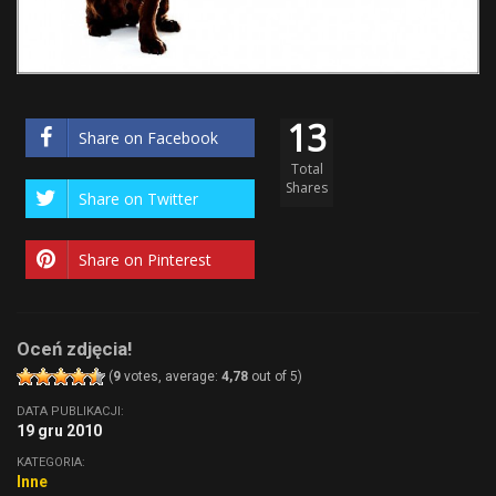
13
Share on Facebook
Total
Shares
Share on Twitter
Share on Pinterest
Oceń zdjęcia!
(
9
votes, average:
4,78
out of 5)
DATA PUBLIKACJI:
19 gru 2010
KATEGORIA:
Inne