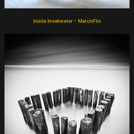
Inside breakwater – MarcinFlis