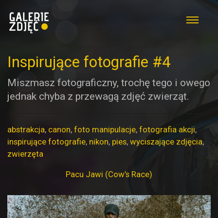
Inspirujące fotografie #4
Miszmasz fotograficzny, trochę tego i owego
jednak chyba z przewagą zdjęć zwierząt.
abstrakcja
,
canon
,
foto manipulacje
,
fotografia akcji
,
inspirujące fotografie
,
nikon
,
pies
,
wyciszające zdjęcia
,
zwierzęta
Pacu Jawi (Cow’s Race)