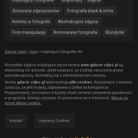
Śmieszne zdjecia kotów
Fotografia black & white
Kobiety w fotografii
Abstrakcyjne zdjęcia
Foto manipulacje
Animowane fotografie
Blondynki
Galerie zdjęć
/
Inne
/
Inspirujące fotografie #4
Wszystkie zdjęcia znajdujące się na stronie
www.galerie-zdjec.pl
są
własnością ich autorów. Jeżeli uważasz, że zostały naruszone prawa
autorskie proszę, skontaktuj się z administratorem serwisu.
Serwis
galerie-zdjec.pl
wykorzystuje
pliki cookies.
Korzystanie z serwisu
oznacza, że pliki te będą zapisywane u Ciebie na komputerze.
Przypominamy, że możesz w każdej chwili zmienić ustawienia prywatności
w programie, którego używasz do poruszania się w Internecie.
Więcej na
temat plików cookies.
Kontakt
Używamy Cookies