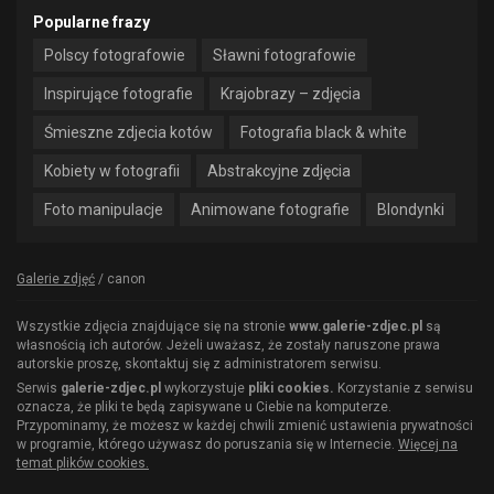
Popularne frazy
Polscy fotografowie
Sławni fotografowie
Inspirujące fotografie
Krajobrazy – zdjęcia
Śmieszne zdjecia kotów
Fotografia black & white
Kobiety w fotografii
Abstrakcyjne zdjęcia
Foto manipulacje
Animowane fotografie
Blondynki
Galerie zdjęć
/
canon
Wszystkie zdjęcia znajdujące się na stronie
www.galerie-zdjec.pl
są
własnością ich autorów. Jeżeli uważasz, że zostały naruszone prawa
autorskie proszę, skontaktuj się z administratorem serwisu.
Serwis
galerie-zdjec.pl
wykorzystuje
pliki cookies.
Korzystanie z serwisu
oznacza, że pliki te będą zapisywane u Ciebie na komputerze.
Przypominamy, że możesz w każdej chwili zmienić ustawienia prywatności
w programie, którego używasz do poruszania się w Internecie.
Więcej na
temat plików cookies.