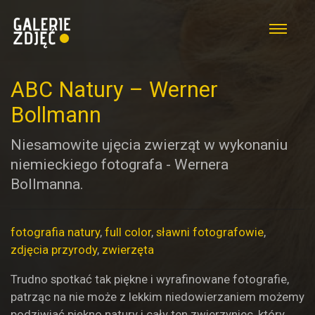
ABC Natury – Werner
Bollmann
Niesamowite ujęcia zwierząt w wykonaniu
niemieckiego fotografa - Wernera
Bollmanna.
fotografia natury
,
full color
,
sławni fotografowie
,
zdjęcia przyrody
,
zwierzęta
Trudno spotkać tak piękne i wyrafinowane fotografie,
patrząc na nie może z lekkim niedowierzaniem możemy
podziwiać piękno natury i cały ten zwierzyniec, który