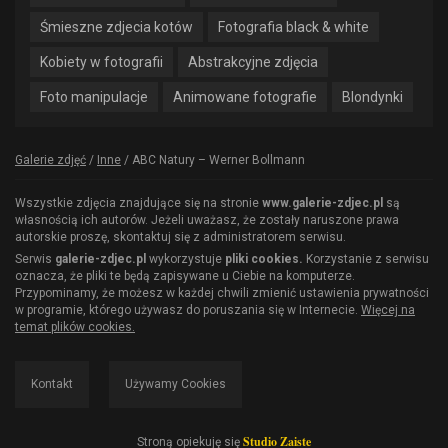
Śmieszne zdjecia kotów
Fotografia black & white
Kobiety w fotografii
Abstrakcyjne zdjęcia
Foto manipulacje
Animowane fotografie
Blondynki
Galerie zdjęć
/
Inne
/
ABC Natury – Werner Bollmann
Wszystkie zdjęcia znajdujące się na stronie
www.galerie-zdjec.pl
są
własnością ich autorów. Jeżeli uważasz, że zostały naruszone prawa
autorskie proszę, skontaktuj się z administratorem serwisu.
Serwis
galerie-zdjec.pl
wykorzystuje
pliki cookies.
Korzystanie z serwisu
oznacza, że pliki te będą zapisywane u Ciebie na komputerze.
Przypominamy, że możesz w każdej chwili zmienić ustawienia prywatności
w programie, którego używasz do poruszania się w Internecie.
Więcej na
temat plików cookies.
Kontakt
Używamy Cookies
Studio Zaiste
Stroną opiekuję się