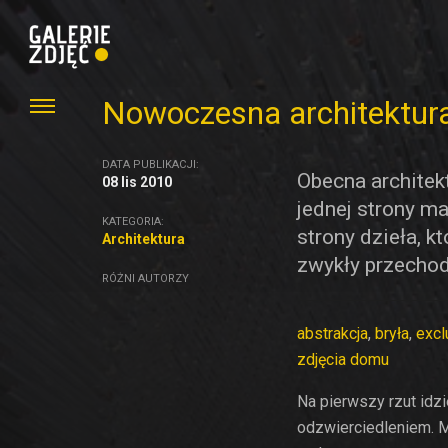
Nowoczesna architektura
DATA PUBLIKACJI:
Obecna architek
08 lis 2010
jednej strony ma
KATEGORIA:
strony dzieła, k
Architektura
zwykły przechodz
RÓŻNI AUTORZY
abstrakcja
,
bryła
,
excl
zdjęcia domu
Na pierwszy rzut idzi
odzwierciedleniem. 