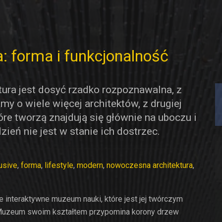
: forma i funkcjonalność
tura jest dosyć rzadko rozpoznawalna, z
my o wiele więcej architektów, z drugiej
tóre tworzą znajdują się głównie na uboczu i
ień nie jest w stanie ich dostrzec.
usive
,
forma
,
lifestyle
,
modern
,
nowoczesna architektura
,
e interaktywne muzeum nauki, które jest jej twórczym
Muzeum swoim kształtem przypomina korony drzew