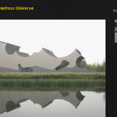
 Danfoss Universe
P