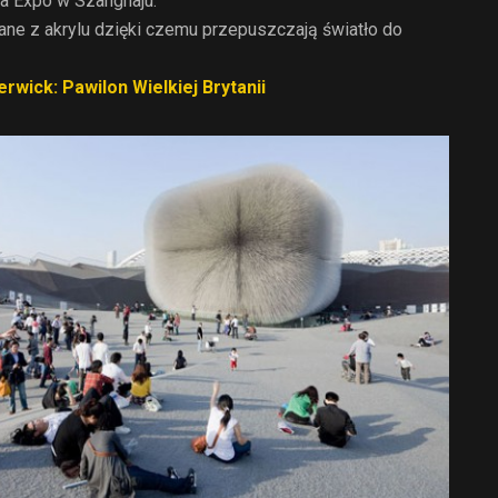
na Expo w Szanghaju.
ne z akrylu dzięki czemu przepuszczają światło do
rwick: Pawilon Wielkiej Brytanii