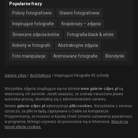
Popularne frazy
Polscy fotografowie
Sławni fotografowie
Inspirujące fotografie
Krajobrazy – zdjęcia
Śmieszne zdjecia kotów
Fotografia black & white
Kobiety w fotografii
Abstrakcyjne zdjęcia
Foto manipulacje
Animowane fotografie
Blondynki
Galerie zdjęć
/
Architektura
/
Inspirujące fotografie #2 schody
Wszystkie zdjęcia znajdujące się na stronie
www.galerie-zdjec.pl
są
własnością ich autorów. Jeżeli uważasz, że zostały naruszone prawa
autorskie proszę, skontaktuj się z administratorem serwisu.
Serwis
galerie-zdjec.pl
wykorzystuje
pliki cookies.
Korzystanie z serwisu
oznacza, że pliki te będą zapisywane u Ciebie na komputerze.
Przypominamy, że możesz w każdej chwili zmienić ustawienia prywatności
w programie, którego używasz do poruszania się w Internecie.
Więcej na
temat plików cookies.