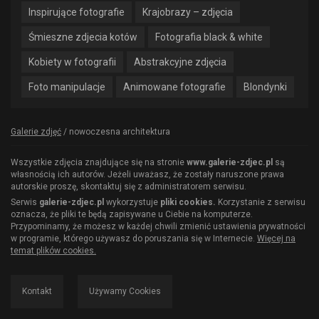
Inspirujące fotografie
Krajobrazy – zdjęcia
Śmieszne zdjecia kotów
Fotografia black & white
Kobiety w fotografii
Abstrakcyjne zdjęcia
Foto manipulacje
Animowane fotografie
Blondynki
Galerie zdjęć
/
nowoczesna architektura
Wszystkie zdjęcia znajdujące się na stronie
www.galerie-zdjec.pl
są
własnością ich autorów. Jeżeli uważasz, że zostały naruszone prawa
autorskie proszę, skontaktuj się z administratorem serwisu.
Serwis
galerie-zdjec.pl
wykorzystuje
pliki cookies.
Korzystanie z serwisu
oznacza, że pliki te będą zapisywane u Ciebie na komputerze.
Przypominamy, że możesz w każdej chwili zmienić ustawienia prywatności
w programie, którego używasz do poruszania się w Internecie.
Więcej na
temat plików cookies.
Kontakt
Używamy Cookies