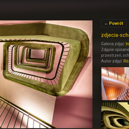
← Powrót
zdjecia-sc
Galeria zdjęć:
I
Zdjęcie opisane 
przestrzeń, sc
Autor zdjęć:
Ró