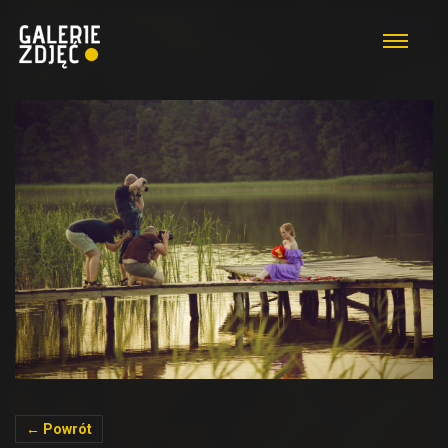
← Powrót