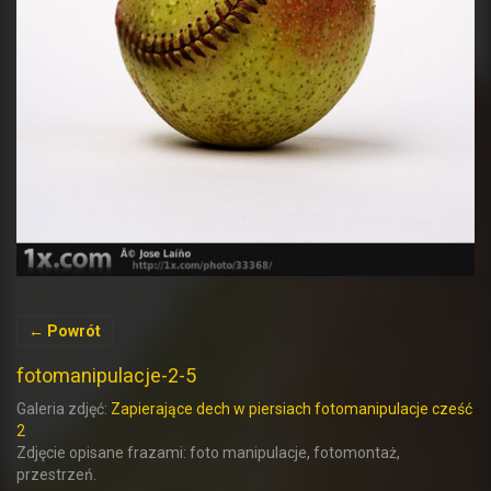
← Powrót
fotomanipulacje-2-5
Galeria zdjęć:
Zapierające dech w piersiach fotomanipulacje cześć
2
Zdjęcie opisane frazami: foto manipulacje, fotomontaż,
przestrzeń.