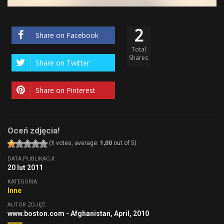
2
Share on Facebook
Total
Shares
Share on Twitter
Share on Pinterest
Oceń zdjęcia!
(
1
votes, average:
1,00
out of 5)
DATA PUBLIKACJI:
20 lut 2011
KATEGORIA:
Inne
AUTOR ZDJĘĆ:
www.boston.com - Afghanistan, April, 2010
www →