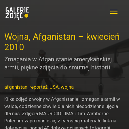
Wojna, Afganistan – kwiecień
2010
Zmagania w Afganistanie amerykańskiej
armii, piękne zdjęcia do smutnej historii
afganistan
,
reportaż
,
USA
,
wojna
Kilka zdjęć z wojny w Afganistanie i zmagania armii w
walce, codzienne chwile dla nich niecodzienne ujęcia
dla nas. Zdjęcia MAURICIO LIMA i Tim Wimborne.
Polecam zapoznanie się z całością materiału link na
dole wpisu, ponad 40 dobrze opisanych fotografii.