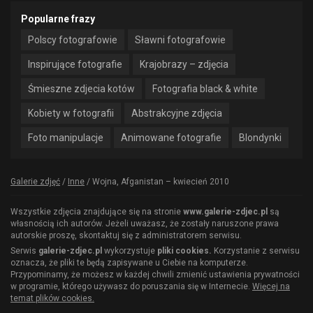
Popularne frazy
Polscy fotografowie
Sławni fotografowie
Inspirujące fotografie
Krajobrazy – zdjęcia
Śmieszne zdjecia kotów
Fotografia black & white
Kobiety w fotografii
Abstrakcyjne zdjęcia
Foto manipulacje
Animowane fotografie
Blondynki
Galerie zdjęć
/
Inne
/
Wojna, Afganistan – kwiecień 2010
Wszystkie zdjęcia znajdujące się na stronie
www.galerie-zdjec.pl
są
własnością ich autorów. Jeżeli uważasz, że zostały naruszone prawa
autorskie proszę, skontaktuj się z administratorem serwisu.
Serwis
galerie-zdjec.pl
wykorzystuje
pliki cookies.
Korzystanie z serwisu
oznacza, że pliki te będą zapisywane u Ciebie na komputerze.
Przypominamy, że możesz w każdej chwili zmienić ustawienia prywatności
w programie, którego używasz do poruszania się w Internecie.
Więcej na
temat plików cookies.