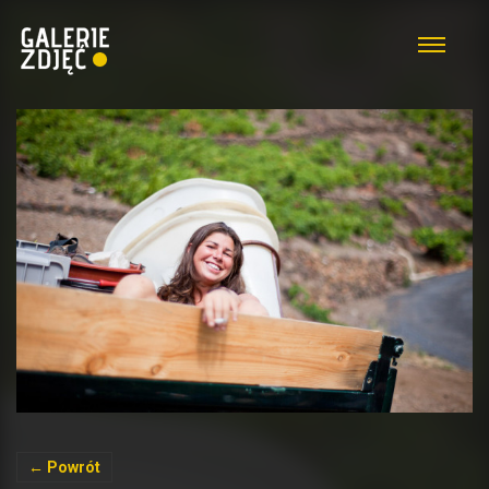
← Powrót