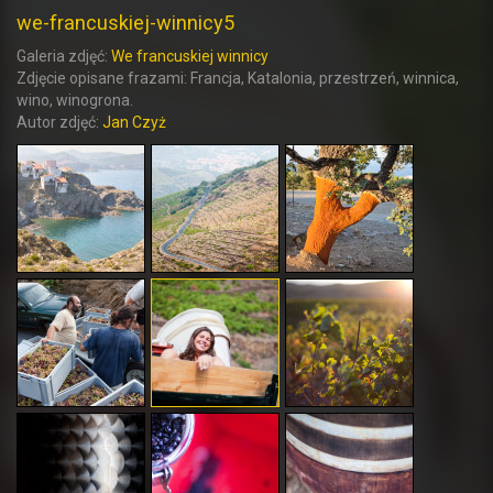
we-francuskiej-winnicy5
Galeria zdjęć:
We francuskiej winnicy
Zdjęcie opisane frazami: Francja, Katalonia, przestrzeń, winnica,
wino, winogrona.
Autor zdjęć:
Jan Czyż