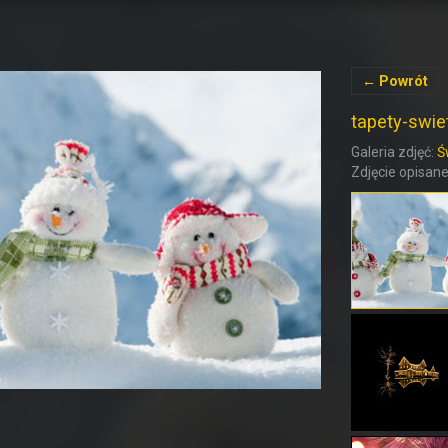
← Powrót
tapety-swie
Galeria zdjęć:
Ś
Zdjęcie opisane