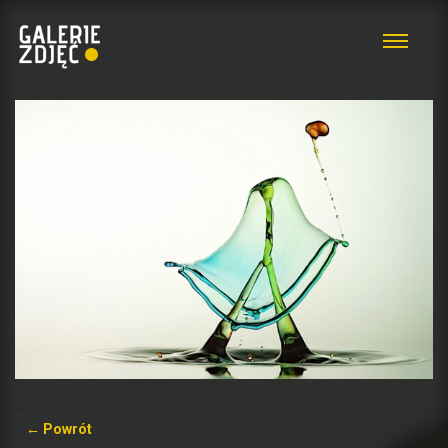
← Powrót