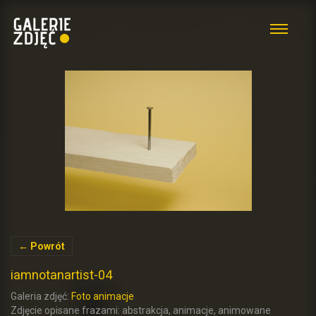
← Powrót
iamnotanartist-04
Galeria zdjęć:
Foto animacje
Zdjęcie opisane frazami: abstrakcja, animacje, animowane