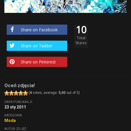
10
Share on Facebook
Total
Shares
Share on Twitter
Share on Pinterest
Oceń zdjęcia!
(
4
votes, average:
5,00
out of 5)
DATA PUBLIKACJI:
23 sty 2011
KATEGORIA:
Moda
AUTOR ZDJĘĆ: