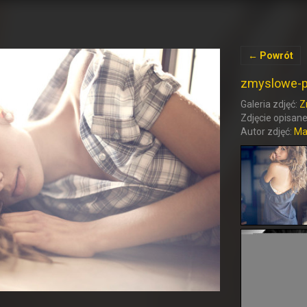
← Powrót
zmyslowe-po
Galeria zdjęć:
Z
Zdjęcie opisane
Autor zdjęć:
Ma