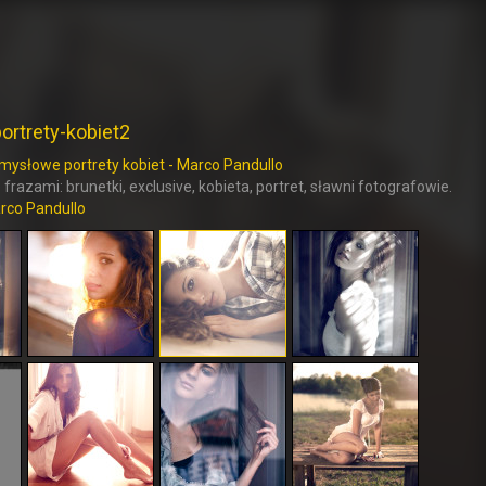
rtrety-kobiet2
mysłowe portrety kobiet - Marco Pandullo
 frazami: brunetki, exclusive, kobieta, portret, sławni fotografowie.
rco Pandullo