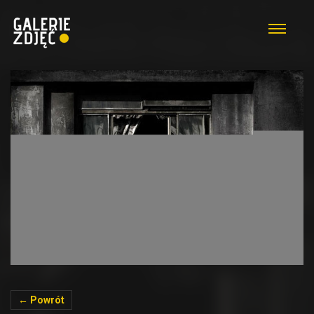
← Powrót