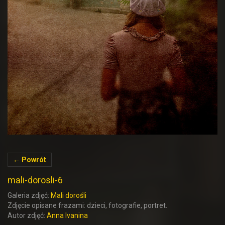
← Powrót
mali-dorosli-6
Galeria zdjęć:
Mali dorośli
Zdjęcie opisane frazami: dzieci, fotografie, portret.
Autor zdjęć:
Anna Ivanina