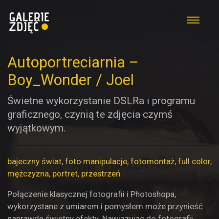
Autoportreciarnia –
Boy_Wonder / Joel
Świetne wykorzystanie DSLRa i programu
graficznego, czynią te zdjęcia czymś
wyjątkowym.
bajeczny świat
,
foto manipulacje
,
fotomontaż
,
full color
,
mężczyzna
,
portret
,
przestrzeń
Połączenie klasycznej fotografii i Photoshopa,
wykorzystane z umiarem i pomysłem może przynieść
naprawdę świetny efekty. Nawiązując do fotografii,