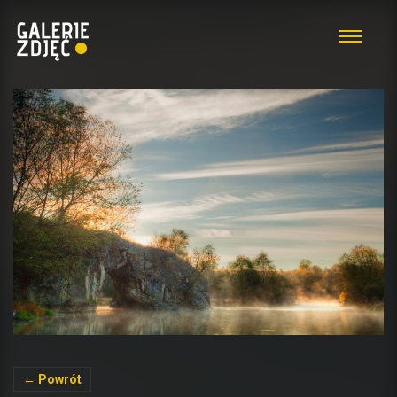
← Powrót