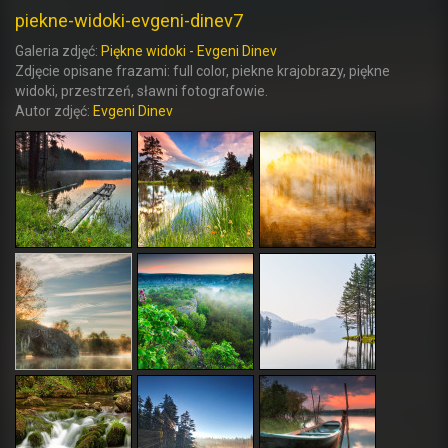
piekne-widoki-evgeni-dinev7
Galeria zdjęć:
Piękne widoki - Evgeni Dinev
Zdjęcie opisane frazami: full color, piekne krajobrazy, piękne
widoki, przestrzeń, sławni fotografowie.
Autor zdjęć:
Evgeni Dinev