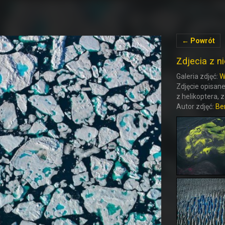
← Powrót
Zdjecia z ni
Galeria zdjęć:
W
Zdjęcie opisane
z helikoptera, 
Autor zdjęć:
Be