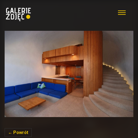
← Powrót