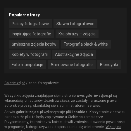
Popularne frazy
Polscy fotografowie
Sławni fotografowie
Inspirujące fotografie
Krajobrazy – zdjęcia
Śmieszne zdjecia kotów
Fotografia black & white
Kobiety w fotografii
Abstrakcyjne zdjęcia
Foto manipulacje
Animowane fotografie
Blondynki
Galerie zdjęć
/
znani fotografowie
Wszystkie zdjęcia znajdujące się na stronie
www.galerie-zdjec.pl
są
własnością ich autorów. Jeżeli uważasz, że zostały naruszone prawa
autorskie proszę, skontaktuj się z administratorem serwisu.
Serwis
galerie-zdjec.pl
wykorzystuje
pliki cookies.
Korzystanie z serwisu
oznacza, że pliki te będą zapisywane u Ciebie na komputerze.
Przypominamy, że możesz w każdej chwili zmienić ustawienia prywatności
w programie, którego używasz do poruszania się w Internecie.
Więcej na