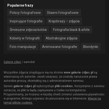
Popularne frazy
Polscy fotografowie
Sławni fotografowie
Inspirujące fotografie
Krajobrazy – zdjęcia
Śmieszne zdjecia kotów
Fotografia black & white
Kobiety w fotografii
Abstrakcyjne zdjęcia
Foto manipulacje
Animowane fotografie
Blondynki
Galerie zdjęć
/
samolot
Wszystkie zdjęcia znajdujące się na stronie
www.galerie-zdjec.pl
są
własnością ich autorów. Jeżeli uważasz, że zostały naruszone prawa
autorskie proszę, skontaktuj się z administratorem serwisu.
Serwis
galerie-zdjec.pl
wykorzystuje
pliki cookies.
Korzystanie z serwisu
oznacza, że pliki te będą zapisywane u Ciebie na komputerze.
Przypominamy, że możesz w każdej chwili zmienić ustawienia prywatności
w programie, którego używasz do poruszania się w Internecie.
Więcej na
temat plików cookies.