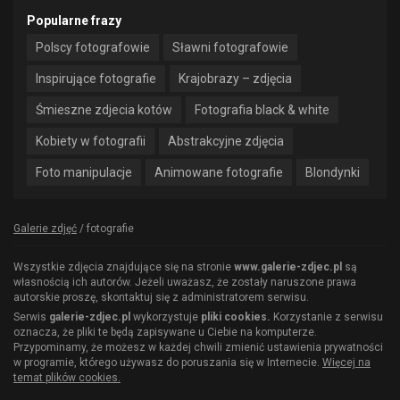
Popularne frazy
Polscy fotografowie
Sławni fotografowie
Inspirujące fotografie
Krajobrazy – zdjęcia
Śmieszne zdjecia kotów
Fotografia black & white
Kobiety w fotografii
Abstrakcyjne zdjęcia
Foto manipulacje
Animowane fotografie
Blondynki
Galerie zdjęć
/
fotografie
Wszystkie zdjęcia znajdujące się na stronie
www.galerie-zdjec.pl
są
własnością ich autorów. Jeżeli uważasz, że zostały naruszone prawa
autorskie proszę, skontaktuj się z administratorem serwisu.
Serwis
galerie-zdjec.pl
wykorzystuje
pliki cookies.
Korzystanie z serwisu
oznacza, że pliki te będą zapisywane u Ciebie na komputerze.
Przypominamy, że możesz w każdej chwili zmienić ustawienia prywatności
w programie, którego używasz do poruszania się w Internecie.
Więcej na
temat plików cookies.