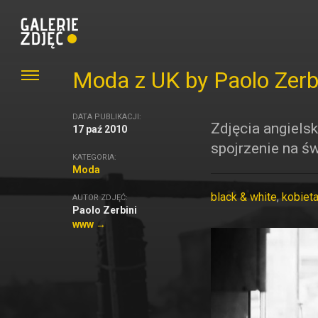
Moda z UK by Paolo Zerb
DATA PUBLIKACJI:
Zdjęcia angielsk
17 paź 2010
spojrzenie na ś
KATEGORIA:
Moda
black & white
,
kobiet
AUTOR ZDJĘĆ:
Paolo Zerbini
www →