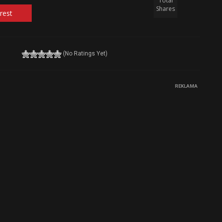
Total
Shares
rest
(No Ratings Yet)
REKLAMA