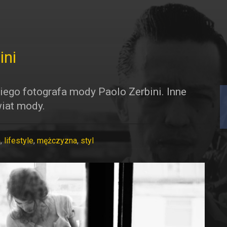
ini
iego fotografa mody Paolo Zerbini. Inne
wiat mody.
a
,
lifestyle
,
mężczyzna
,
styl