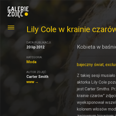
Lily Cole w krainie czar
DATA PUBLIKACJI:
Kobieta w baśn
20 lip 2012
KATEGORIA:
Moda
bajeczny świat
,
exclu
AUTOR ZDJĘĆ:
Z takiej sesji musiał
Carter Smith
www →
aktorka Lily Cole po
jest Carter Smiths. P
krainie czarów” zdję
wyeksponował wszelk
kolorem włosów modelk
zwiewnym kreacjom i