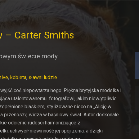
ów – Carter Smiths
iowym świecie mody.
sive
,
kobieta
,
sławni ludzie
o wyjść coś niepowtarzalnego. Piękna brytyjska modelka i
zująca utalentowanemu fotografowi, jakim niewątpliwie
rzepełnione blaskiem, stylizowane nieco na „Alicję w
cia przenoszą widza w baśniowy świat. Autor doskonale
ie odcienie rudości harmonizujące z
i, uchwycił niewinność jej spojrzenia, a dzięki
 dodatkom również subtelny erotyzm.