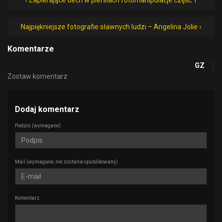
‹ Zapierające dech w piersiach fotomanipulacje część 1
Najpiękniejsze fotografie sławnych ludzi – Angelina Jolie ›
Komentarze
GZ
Zostaw komentarz
Dodaj komentarz
Podpis
(wymagane)
Mail
(wymagane, nie zostanie opublikowany)
Komentarz