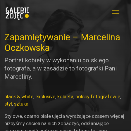
Zapamiętywanie – Marcelina
Oczkowska
Portret kobiety w wykonaniu polskiego
fotografa, a w zasadzie to fotografki Pani
Marceliny.
black & white
,
exclusive
,
kobieta
,
polscy fotografowie
,
styl
,
sztuka
Stylowe, czarno białe ujęcia wyrażające czasem więcej
niżbyśmy chcieli na nich zobaczyć, odsłaniające
zarazem część twórczej duszy fotografa, jego