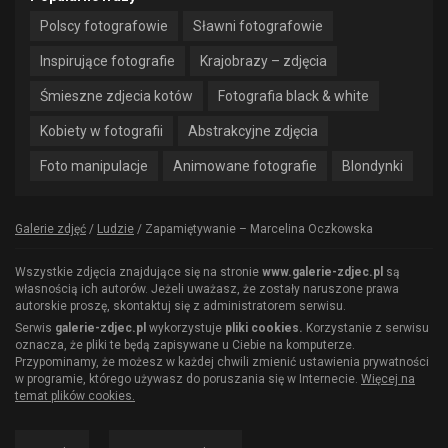
Polscy fotografowie
Sławni fotografowie
Inspirujące fotografie
Krajobrazy – zdjęcia
Śmieszne zdjecia kotów
Fotografia black & white
Kobiety w fotografii
Abstrakcyjne zdjęcia
Foto manipulacje
Animowane fotografie
Blondynki
Galerie zdjęć
/
Ludzie
/
Zapamiętywanie – Marcelina Oczkowska
Wszystkie zdjęcia znajdujące się na stronie
www.galerie-zdjec.pl
są
własnością ich autorów. Jeżeli uważasz, że zostały naruszone prawa
autorskie proszę, skontaktuj się z administratorem serwisu.
Serwis
galerie-zdjec.pl
wykorzystuje
pliki cookies.
Korzystanie z serwisu
oznacza, że pliki te będą zapisywane u Ciebie na komputerze.
Przypominamy, że możesz w każdej chwili zmienić ustawienia prywatności
w programie, którego używasz do poruszania się w Internecie.
Więcej na
temat plików cookies.