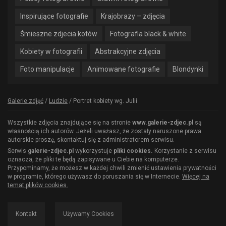
Inspirujące fotografie
Krajobrazy – zdjęcia
Śmieszne zdjecia kotów
Fotografia black & white
Kobiety w fotografii
Abstrakcyjne zdjęcia
Foto manipulacje
Animowane fotografie
Blondynki
Galerie zdjęć
/
Ludzie
/
Portret kobiety wg. Julii
Wszystkie zdjęcia znajdujące się na stronie
www.galerie-zdjec.pl
są
własnością ich autorów. Jeżeli uważasz, że zostały naruszone prawa
autorskie proszę, skontaktuj się z administratorem serwisu.
Serwis
galerie-zdjec.pl
wykorzystuje
pliki cookies.
Korzystanie z serwisu
oznacza, że pliki te będą zapisywane u Ciebie na komputerze.
Przypominamy, że możesz w każdej chwili zmienić ustawienia prywatności
w programie, którego używasz do poruszania się w Internecie.
Więcej na
temat plików cookies.
Kontakt
Używamy Cookies