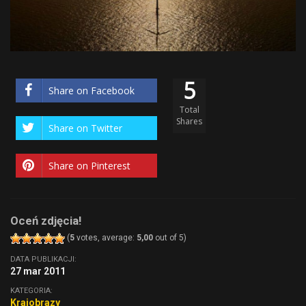
5
Share on Facebook
Total
Shares
Share on Twitter
Share on Pinterest
Oceń zdjęcia!
(
5
votes, average:
5,00
out of 5)
DATA PUBLIKACJI:
27 mar 2011
KATEGORIA:
Krajobrazy