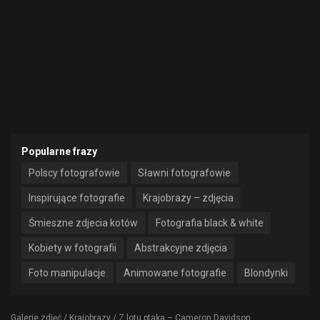
Popularne frazy
Polscy fotografowie
Sławni fotografowie
Inspirujące fotografie
Krajobrazy – zdjęcia
Śmieszne zdjecia kotów
Fotografia black & white
Kobiety w fotografii
Abstrakcyjne zdjęcia
Foto manipulacje
Animowane fotografie
Blondynki
Galerie zdjęć
/
Krajobrazy
/
Z lotu ptaka – Cameron Davidson