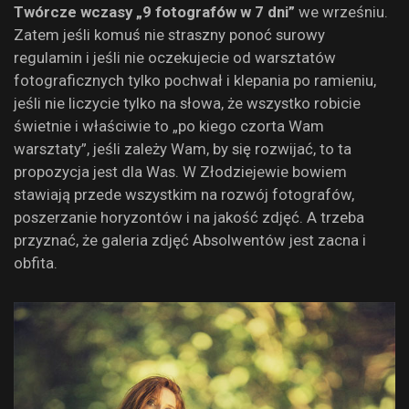
Twórcze wczasy „9 fotografów w 7 dni”
we wrześniu.
Zatem jeśli komuś nie straszny ponoć surowy
regulamin i jeśli nie oczekujecie od warsztatów
fotograficznych tylko pochwał i klepania po ramieniu,
jeśli nie liczycie tylko na słowa, że wszystko robicie
świetnie i właściwie to „po kiego czorta Wam
warsztaty”, jeśli zależy Wam, by się rozwijać, to ta
propozycja jest dla Was. W Złodziejewie bowiem
stawiają przede wszystkim na rozwój fotografów,
poszerzanie horyzontów i na jakość zdjęć. A trzeba
przyznać, że galeria zdjęć Absolwentów jest zacna i
obfita.